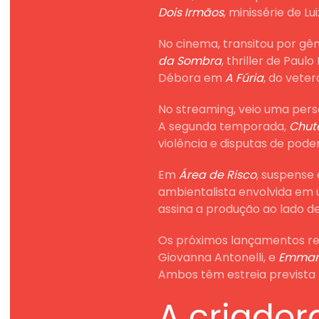
Dois Irmãos
, minissérie de 
No cinema, transitou por gê
da Sombra
, thriller de Pau
Débora em
A Fúria
, do vete
No streaming, veio uma perso
A segunda temporada,
Chute
violência e disputas de poder
Em
Área de Risco
, suspense
ambientalista envolvida em 
assina a produção ao lado de
Os próximos lançamentos r
Giovanna Antonelli, e
Emman
Ambos têm estreia prevista 
A criador