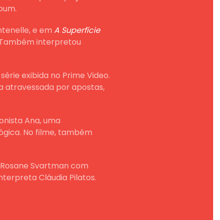
toum.
ntenelle, e em
A Superfície
i. Também interpretou
, série exibida no Prime Video.
 atravessada por apostas,
gonista Ana, uma
lógica. No filme, também
e Rosane Svartman com
nterpreta Cláudia Pilatos.