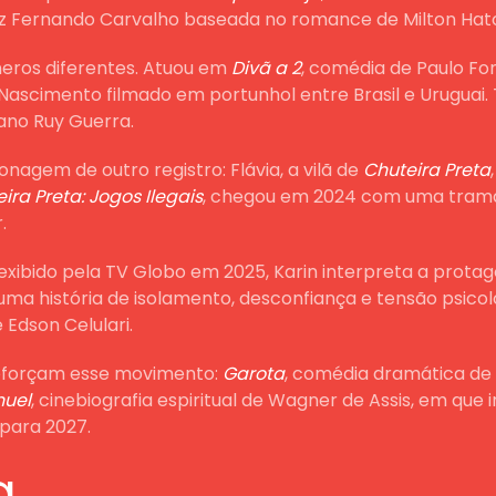
Luiz Fernando Carvalho baseada no romance de Milton Ha
neros diferentes. Atuou em
Divã a 2
, comédia de Paulo Fo
lo Nascimento filmado em portunhol entre Brasil e Urugua
rano Ruy Guerra.
nagem de outro registro: Flávia, a vilã de
Chuteira Preta
ira Preta: Jogos Ilegais
, chegou em 2024 com uma trama
.
 exibido pela TV Globo em 2025, Karin interpreta a prota
uma história de isolamento, desconfiança e tensão psico
 Edson Celulari.
eforçam esse movimento:
Garota
, comédia dramática d
uel
, cinebiografia espiritual de Wagner de Assis, em que i
para 2027.
a