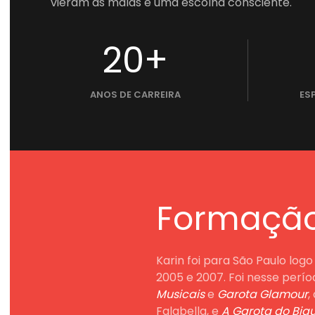
vieram as malas e uma escolha consciente.
20+
ANOS DE CARREIRA
ES
Formaçã
Karin foi para São Paulo log
2005 e 2007. Foi nesse perío
Musicais
e
Garota Glamour
,
Falabella, e
A Garota do Biq