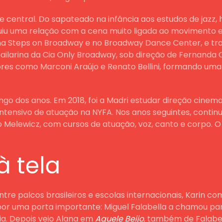
 central. Do sapateado na infância aos estudos de jazz, 
ruiu uma relação com a cena muito ligada ao movimento e
a Steps on Broadway e no Broadway Dance Center, e tra
bailarina da Cia Only Broadway, sob direção de Fernanda
res como Marconi Araújo e Renato Bellini, formando uma
ngo dos anos. Em 2018, foi a Madri estudar direção cinem
intensivo de atuação na NYFA. Nos anos seguintes, conti
Melewicz, com cursos de atuação, voz, canto e corpo. O
à tela
re palcos brasileiros e escolas internacionais, Karin co
o por uma porta importante: Miguel Falabella a chamou p
ia. Depois veio Alana em
Aquele Beijo
, também de Falabe