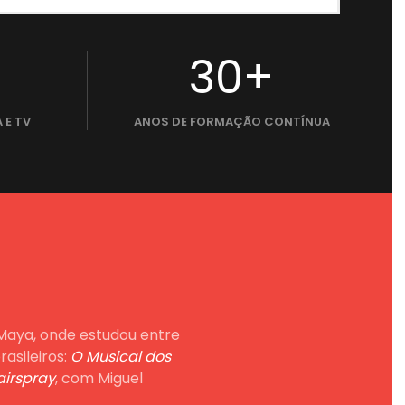
30+
 E TV
ANOS DE FORMAÇÃO CONTÍNUA
f Maya, onde estudou entre
asileiros:
O Musical dos
airspray
, com Miguel