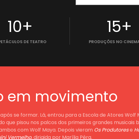
10+
15+
PETÁCULOS DE TEATRO
PRODUÇÕES NO CINEMA
o em movimento
o após se formar. Lá, entrou para a Escola de Atores Wol
do que pisou nos palcos dos primeiros grandes musicais br
 ambos com Wolf Maya. Depois vieram
Os Produtores
e
H
uíni Vermelho
, dirigida por Marília Pêra.